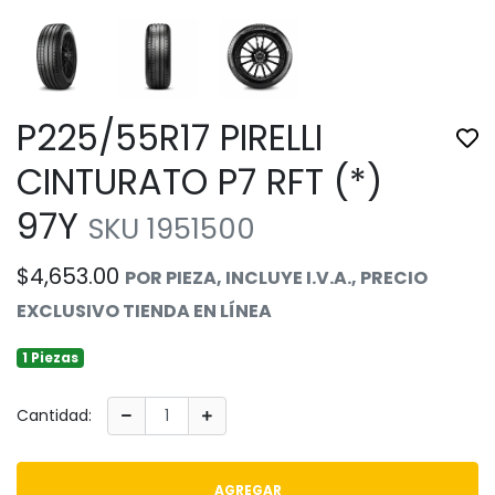
P225/55R17 PIRELLI
Tog
CINTURATO P7 RFT (*)
97Y
SKU 1951500
$4,653.00
POR PIEZA, INCLUYE I.V.A., PRECIO
EXCLUSIVO TIENDA EN LÍNEA
1 Piezas
Cantidad:
AGREGAR