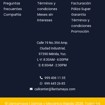
Preguntas
Términos y
Facturación
frecuentes
condiciones
Póliza Super
Compañía
Meses sin
Garantía
Intereses
Términos y
condiciones
Promoción
Calle 19 No.394 Amp.
Ciudad Industrial,
97390 Mérida, Yuc.
L-V: 8:30AM - 6:00PM
S: 8:30AM - 2:30PM
999 406 11 35
999 445 26 85
callcenter@llantamaya.com
© Llantamaya | Llantas y Mecánica Rápida 2026. Todos los