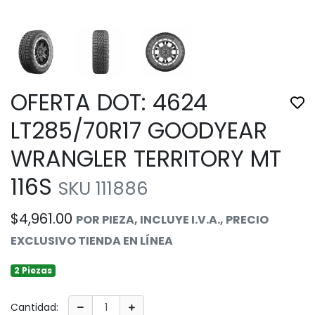
OFERTA DOT: 4624
Tog
LT285/70R17 GOODYEAR
WRANGLER TERRITORY MT
116S
SKU 111886
$4,961.00
POR PIEZA, INCLUYE I.V.A., PRECIO
EXCLUSIVO TIENDA EN LÍNEA
2 Piezas
Cantidad: