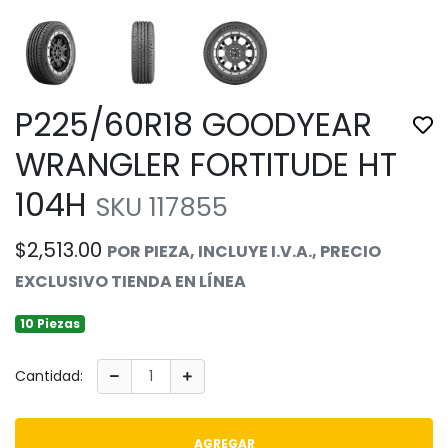
P225/60R18 GOODYEAR
Tog
WRANGLER FORTITUDE HT
104H
SKU 117855
$2,513.00
POR PIEZA, INCLUYE I.V.A., PRECIO
EXCLUSIVO TIENDA EN LÍNEA
10 Piezas
Cantidad:
AGREGAR