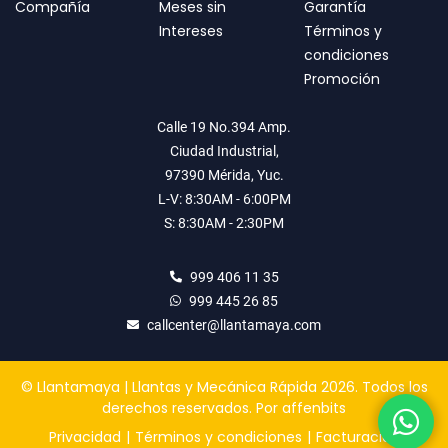
Compañía
Meses sin
Garantía
Intereses
Términos y
condiciones
Promoción
Calle 19 No.394 Amp.
Ciudad Industrial,
97390 Mérida, Yuc.
L-V: 8:30AM - 6:00PM
S: 8:30AM - 2:30PM
999 406 11 35
999 445 26 85
callcenter@llantamaya.com
© Llantamaya | Llantas y Mecánica Rápida 2026. Todos los
derechos reservados.
Por
affenbits
Privacidad
Términos y condiciones
Facturación