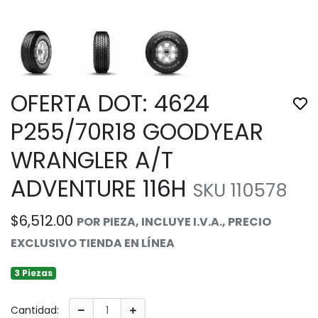
OFERTA DOT: 4624
Tog
P255/70R18 GOODYEAR
WRANGLER A/T
ADVENTURE 116H
SKU 110578
$6,512.00
POR PIEZA, INCLUYE I.V.A., PRECIO
EXCLUSIVO TIENDA EN LÍNEA
3 Piezas
Cantidad: