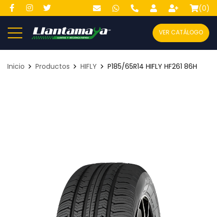
(
0
)
VER CATÁLOGO
Inicio
Productos
HIFLY
P185/65R14 HIFLY HF261 86H