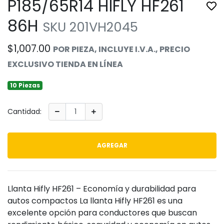
P185/65R14 HIFLY HF261
Tog
86H
SKU 201VH2045
$1,007.00
POR PIEZA, INCLUYE I.V.A., PRECIO
EXCLUSIVO TIENDA EN LÍNEA
10 Piezas
Cantidad:
AGREGAR
Llanta Hifly HF261 – Economía y durabilidad para
autos compactos La llanta Hifly HF261 es una
excelente opción para conductores que buscan