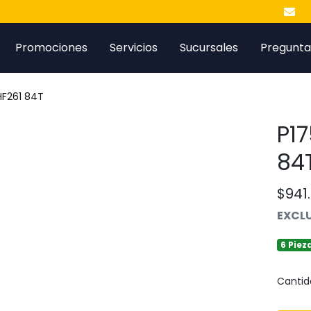
Promociones
Servicios
Sucursales
Pregunta
HF261 84T
P17
84
$941
EXCLU
6 Piez
Cantid