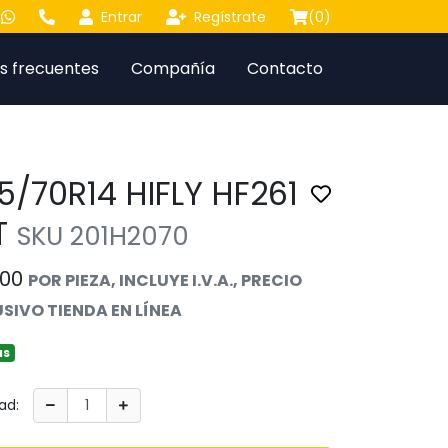
Entrar
Regístrate
(
0
)
s frecuentes
Compañía
Contacto
5/70R14 HIFLY HF261
Toggle favorite
T
SKU 201H2070
.00
POR PIEZA, INCLUYE I.V.A., PRECIO
SIVO TIENDA EN LÍNEA
as
ad: