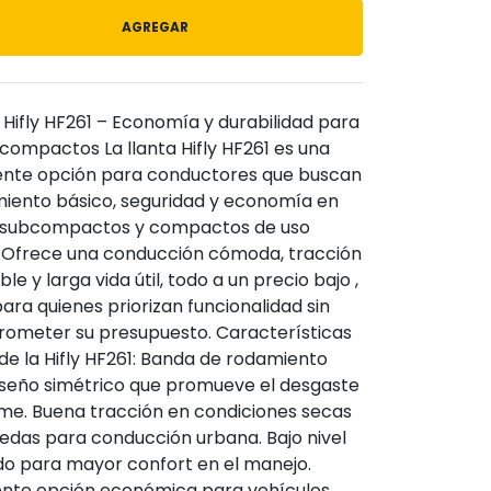
AGREGAR
 Hifly HF261 – Economía y durabilidad para
compactos La llanta Hifly HF261 es una
ente opción para conductores que buscan
miento básico, seguridad y economía en
 subcompactos y compactos de uso
o. Ofrece una conducción cómoda, tracción
ble y larga vida útil, todo a un precio bajo ,
para quienes priorizan funcionalidad sin
ometer su presupuesto. Características
de la Hifly HF261: Banda de rodamiento
iseño simétrico que promueve el desgaste
rme. Buena tracción en condiciones secas
edas para conducción urbana. Bajo nivel
do para mayor confort en el manejo.
ente opción económica para vehículos