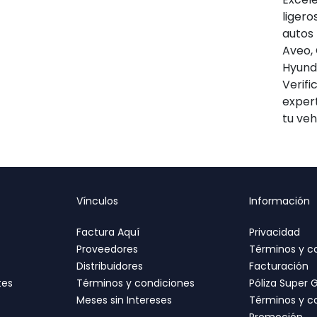
ligero
autos
Aveo, 
Hyunda
Verifi
expert
tu veh
Vínculos
Información
Factura Aquí
Privacidad
Proveedores
Términos y c
Distribuidores
Facturación
tes
Términos y condiciones
Póliza Super 
Meses sin Intereses
Términos y c