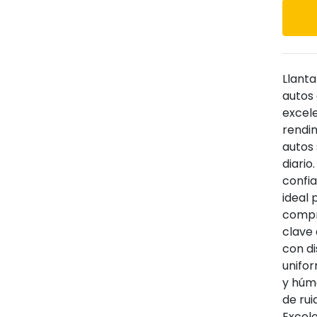
Llanta
autos 
excel
rendi
autos
diari
confia
ideal 
compr
clave 
con d
unifo
y húm
de rui
Excel