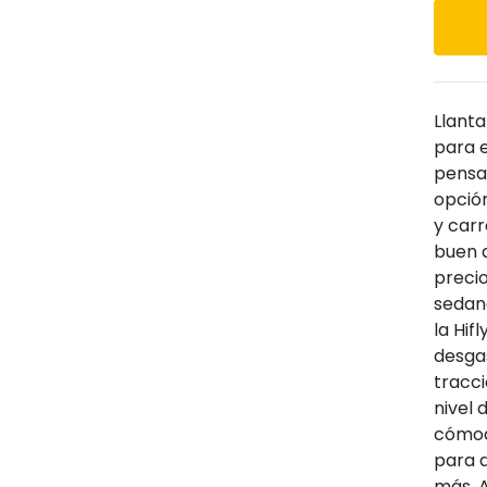
Llant
para e
pensa
opció
y car
buen a
precio
sedane
la Hif
desgas
tracc
nivel
cómod
para q
más. 