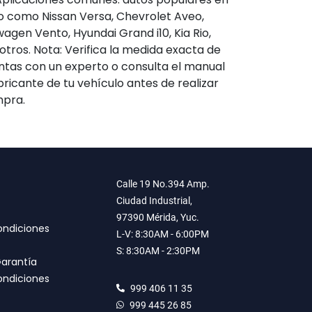
o como Nissan Versa, Chevrolet Aveo,
agen Vento, Hyundai Grand i10, Kia Rio,
otros. Nota: Verifica la medida exacta de
antas con un experto o consulta el manual
bricante de tu vehículo antes de realizar
mpra.
Calle 19 No.394 Amp.
Ciudad Industrial,
97390 Mérida, Yuc.
ondiciones
L-V: 8:30AM - 6:00PM
S: 8:30AM - 2:30PM
Garantía
ondiciones
999 406 11 35
999 445 26 85