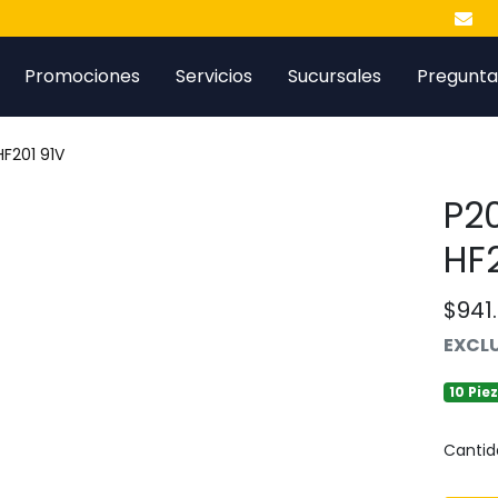
Promociones
Servicios
Sucursales
Pregunta
HF201 91V
P2
HF
$941
EXCLU
10 Pie
Cantid