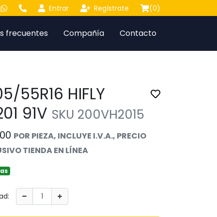
Entrar
Regístrate
(
0
)
s frecuentes
Compañía
Contacto
05/55R16 HIFLY
Toggle favorite
201 91V
SKU 200VH2015
.00
POR PIEZA, INCLUYE I.V.A., PRECIO
SIVO TIENDA EN LÍNEA
zas
ad: