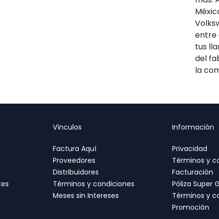
Méxic
Volksw
entre 
tus ll
del fa
la co
Vínculos
Información
Factura Aquí
Privacidad
Proveedores
Términos y c
Distribuidores
Facturación
tes
Términos y condiciones
Póliza Super 
Meses sin Intereses
Términos y c
Promoción