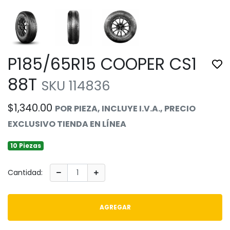
P185/65R15 COOPER CS1
Tog
88T
SKU 114836
$1,340.00
POR PIEZA, INCLUYE I.V.A., PRECIO
EXCLUSIVO TIENDA EN LÍNEA
10 Piezas
Cantidad:
AGREGAR