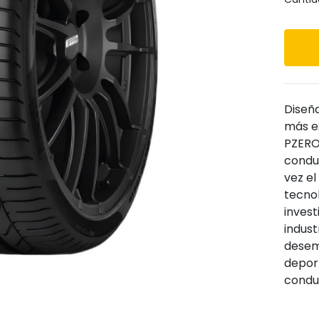
Siguiente
Diseñ
más e
PZERO
condu
vez e
tecno
invest
indust
desem
deport
conduc