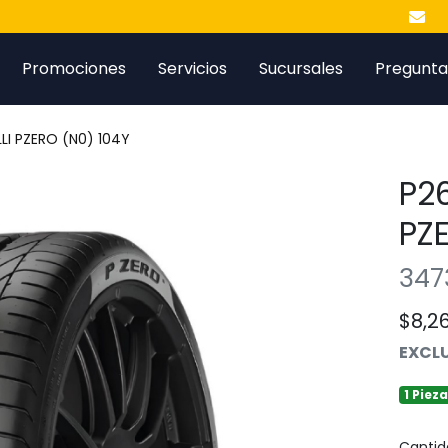
Promociones
Servicios
Sucursales
Pregunta
LI PZERO (N0) 104Y
P26
PZ
347
$8,2
EXCLU
1 Piez
Cantid