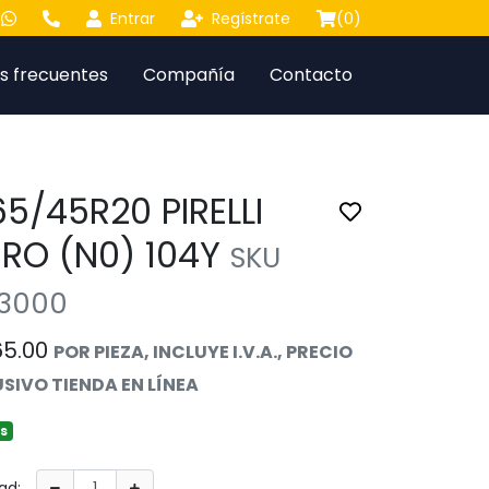
Entrar
Regístrate
(
0
)
s frecuentes
Compañía
Contacto
5/45R20 PIRELLI
Toggle favorite
ERO (N0) 104Y
SKU
3000
65.00
POR PIEZA, INCLUYE I.V.A., PRECIO
SIVO TIENDA EN LÍNEA
as
ad: