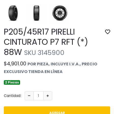
P205/45R17 PIRELLI
Tog
CINTURATO P7 RFT (*)
88W
SKU 3145900
$4,901.00
POR PIEZA, INCLUYE I.V.A., PRECIO
EXCLUSIVO TIENDA EN LÍNEA
2 Piezas
Cantidad:
AGREGAR