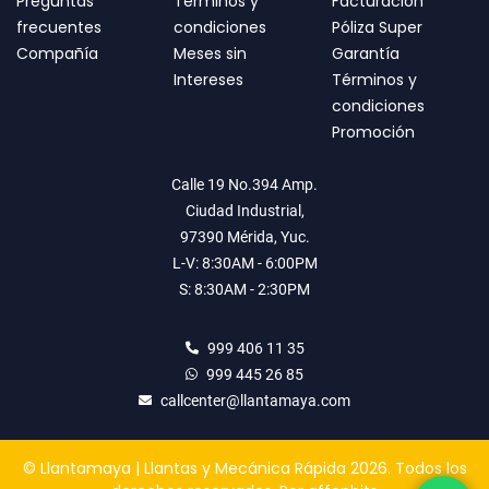
Preguntas
Términos y
Facturación
frecuentes
condiciones
Póliza Super
Compañía
Meses sin
Garantía
Intereses
Términos y
condiciones
Promoción
Calle 19 No.394 Amp.
Ciudad Industrial,
97390 Mérida, Yuc.
L-V: 8:30AM - 6:00PM
S: 8:30AM - 2:30PM
999 406 11 35
999 445 26 85
callcenter@llantamaya.com
© Llantamaya | Llantas y Mecánica Rápida 2026. Todos los