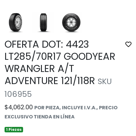
OFERTA DOT: 4423
Tog
LT285/70R17 GOODYEAR
WRANGLER A/T
ADVENTURE 121/118R
SKU
106955
$4,062.00
POR PIEZA, INCLUYE I.V.A., PRECIO
EXCLUSIVO TIENDA EN LÍNEA
1 Piezas