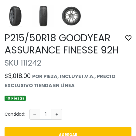
P215/50R18 GOODYEAR
Tog
ASSURANCE FINESSE 92H
SKU 111242
$3,018.00
POR PIEZA, INCLUYE I.V.A., PRECIO
EXCLUSIVO TIENDA EN LÍNEA
10 Piezas
Cantidad:
AGREGAR