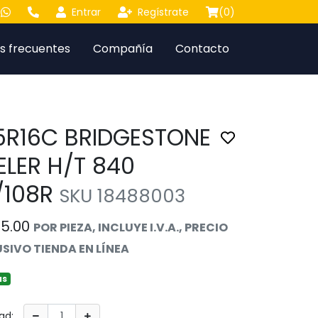
Entrar
Regístrate
(
0
)
s frecuentes
Compañía
Contacto
5R16C BRIDGESTONE
Toggle favorite
ELER H/T 840
0/108R
SKU 18488003
75.00
POR PIEZA, INCLUYE I.V.A., PRECIO
SIVO TIENDA EN LÍNEA
as
ad: