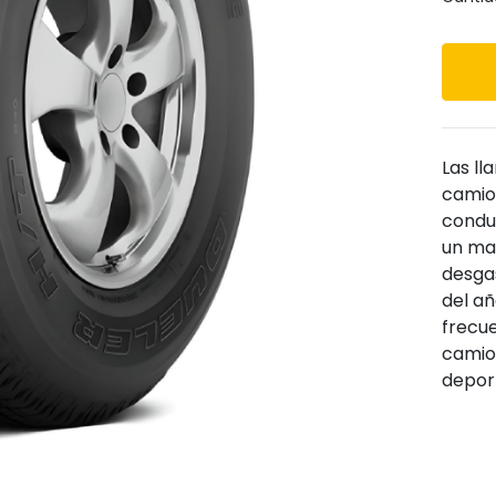
Siguiente
Las ll
camion
condu
un man
desgas
del añ
frecu
camion
deport