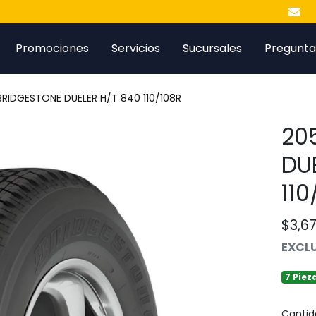
Promociones
Servicios
Sucursales
Pregunta
BRIDGESTONE DUELER H/T 840 110/108R
20
DU
11
$3,6
EXCLU
7 Piez
Cantid