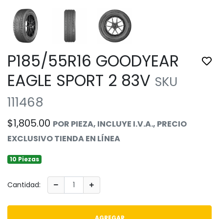
P185/55R16 GOODYEAR
Tog
EAGLE SPORT 2 83V
SKU
111468
$1,805.00
POR PIEZA, INCLUYE I.V.A., PRECIO
EXCLUSIVO TIENDA EN LÍNEA
10 Piezas
Cantidad:
AGREGAR